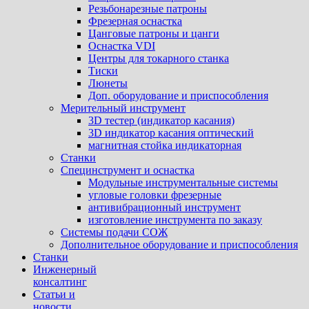
Резьбонарезные патроны
Фрезерная оснастка
Цанговые патроны и цанги
Оснастка VDI
Центры для токарного станка
Тиски
Люнеты
Доп. оборудование и приспособления
Мерительный инструмент
3D тестер (индикатор касания)
3D индикатор касания оптический
магнитная стойка индикаторная
Станки
Специнструмент и оснастка
Модульные инструментальные системы
угловые головки фрезерные
антивибрационный инструмент
изготовление инструмента по заказу
Системы подачи СОЖ
Дополнительное оборудование и приспособления
Станки
Инженерный
консалтинг
Статьи и
новости