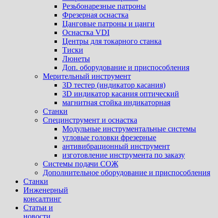
Резьбонарезные патроны
Фрезерная оснастка
Цанговые патроны и цанги
Оснастка VDI
Центры для токарного станка
Тиски
Люнеты
Доп. оборудование и приспособления
Мерительный инструмент
3D тестер (индикатор касания)
3D индикатор касания оптический
магнитная стойка индикаторная
Станки
Специнструмент и оснастка
Модульные инструментальные системы
угловые головки фрезерные
антивибрационный инструмент
изготовление инструмента по заказу
Системы подачи СОЖ
Дополнительное оборудование и приспособления
Станки
Инженерный
консалтинг
Статьи и
новости