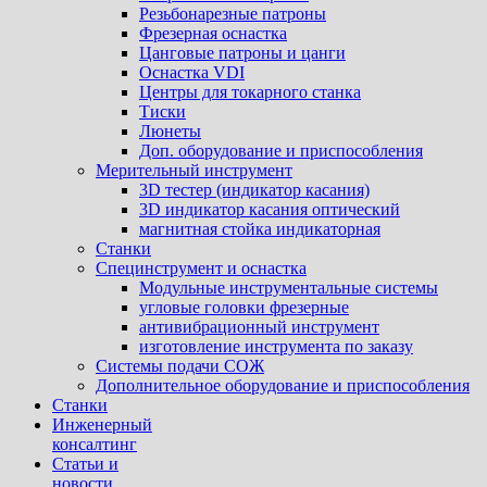
Резьбонарезные патроны
Фрезерная оснастка
Цанговые патроны и цанги
Оснастка VDI
Центры для токарного станка
Тиски
Люнеты
Доп. оборудование и приспособления
Мерительный инструмент
3D тестер (индикатор касания)
3D индикатор касания оптический
магнитная стойка индикаторная
Станки
Специнструмент и оснастка
Модульные инструментальные системы
угловые головки фрезерные
антивибрационный инструмент
изготовление инструмента по заказу
Системы подачи СОЖ
Дополнительное оборудование и приспособления
Станки
Инженерный
консалтинг
Статьи и
новости