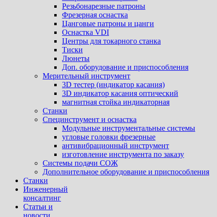
Резьбонарезные патроны
Фрезерная оснастка
Цанговые патроны и цанги
Оснастка VDI
Центры для токарного станка
Тиски
Люнеты
Доп. оборудование и приспособления
Мерительный инструмент
3D тестер (индикатор касания)
3D индикатор касания оптический
магнитная стойка индикаторная
Станки
Специнструмент и оснастка
Модульные инструментальные системы
угловые головки фрезерные
антивибрационный инструмент
изготовление инструмента по заказу
Системы подачи СОЖ
Дополнительное оборудование и приспособления
Станки
Инженерный
консалтинг
Статьи и
новости