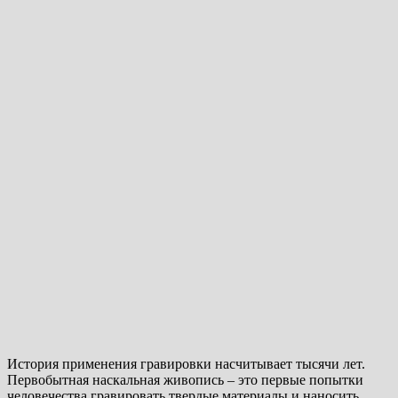
История применения гравировки насчитывает тысячи лет.
Первобытная наскальная живопись – это первые попытки
человечества гравировать твердые материалы и наносить