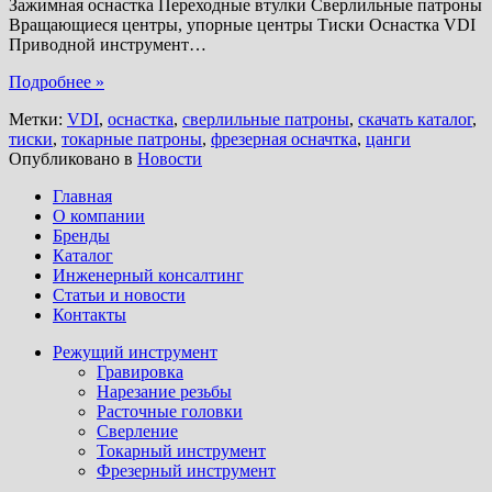
Зажимная оснастка Переходные втулки Сверлильные патроны
Вращающиеся центры, упорные центры Тиски Оснастка VDI
Приводной инструмент
…
Подробнее »
Метки:
VDI
,
оснастка
,
сверлильные патроны
,
скачать каталог
,
тиски
,
токарные патроны
,
фрезерная осначтка
,
цанги
Опубликовано в
Новости
Главная
О компании
Бренды
Каталог
Инженерный консалтинг
Статьи и новости
Контакты
Режущий инструмент
Гравировка
Нарезание резьбы
Расточные головки
Сверление
Токарный инструмент
Фрезерный инструмент