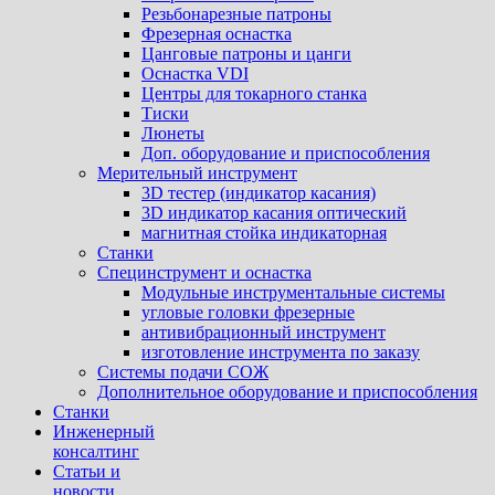
Резьбонарезные патроны
Фрезерная оснастка
Цанговые патроны и цанги
Оснастка VDI
Центры для токарного станка
Тиски
Люнеты
Доп. оборудование и приспособления
Мерительный инструмент
3D тестер (индикатор касания)
3D индикатор касания оптический
магнитная стойка индикаторная
Станки
Специнструмент и оснастка
Модульные инструментальные системы
угловые головки фрезерные
антивибрационный инструмент
изготовление инструмента по заказу
Системы подачи СОЖ
Дополнительное оборудование и приспособления
Станки
Инженерный
консалтинг
Статьи и
новости