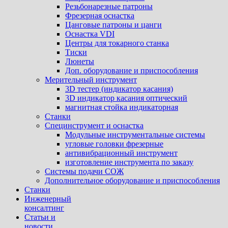
Резьбонарезные патроны
Фрезерная оснастка
Цанговые патроны и цанги
Оснастка VDI
Центры для токарного станка
Тиски
Люнеты
Доп. оборудование и приспособления
Мерительный инструмент
3D тестер (индикатор касания)
3D индикатор касания оптический
магнитная стойка индикаторная
Станки
Специнструмент и оснастка
Модульные инструментальные системы
угловые головки фрезерные
антивибрационный инструмент
изготовление инструмента по заказу
Системы подачи СОЖ
Дополнительное оборудование и приспособления
Станки
Инженерный
консалтинг
Статьи и
новости