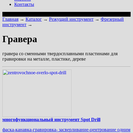
Контакты
Главная
→
Каталог
→
Режущий инструмент
→
Фрезерный
инструмент
→
Гравера
гравера со сменными твердосплавными пластинами для
гравировки на металле, пластике, дереве
многофункциональный инструмент Spot Drill
фаска-канавка-гравировка- засверливание-центрование одним