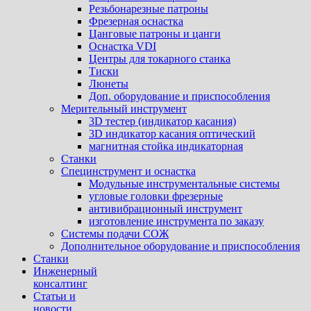
Резьбонарезные патроны
Фрезерная оснастка
Цанговые патроны и цанги
Оснастка VDI
Центры для токарного станка
Тиски
Люнеты
Доп. оборудование и приспособления
Мерительный инструмент
3D тестер (индикатор касания)
3D индикатор касания оптический
магнитная стойка индикаторная
Станки
Специнструмент и оснастка
Модульные инструментальные системы
угловые головки фрезерные
антивибрационный инструмент
изготовление инструмента по заказу
Системы подачи СОЖ
Дополнительное оборудование и приспособления
Станки
Инженерный
консалтинг
Статьи и
новости