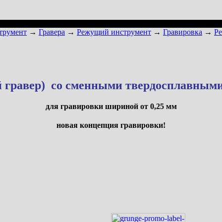
трумент
→
Гравера
→
Режущий инструмент
→
Гравировка
→
Р
й гравер) со сменными твердосплавным
для гравировки шириной от 0,25 мм
новая концепция гравировки!