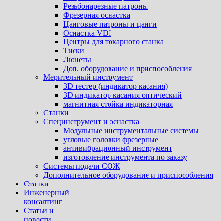
Резьбонарезные патроны
Фрезерная оснастка
Цанговые патроны и цанги
Оснастка VDI
Центры для токарного станка
Тиски
Люнеты
Доп. оборудование и приспособления
Мерительный инструмент
3D тестер (индикатор касания)
3D индикатор касания оптический
магнитная стойка индикаторная
Станки
Специнструмент и оснастка
Модульные инструментальные системы
угловые головки фрезерные
антивибрационный инструмент
изготовление инструмента по заказу
Системы подачи СОЖ
Дополнительное оборудование и приспособления
Станки
Инженерный
консалтинг
Статьи и
новости