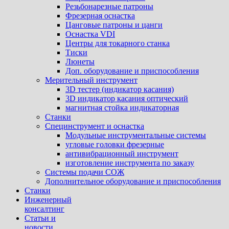
Резьбонарезные патроны
Фрезерная оснастка
Цанговые патроны и цанги
Оснастка VDI
Центры для токарного станка
Тиски
Люнеты
Доп. оборудование и приспособления
Мерительный инструмент
3D тестер (индикатор касания)
3D индикатор касания оптический
магнитная стойка индикаторная
Станки
Специнструмент и оснастка
Модульные инструментальные системы
угловые головки фрезерные
антивибрационный инструмент
изготовление инструмента по заказу
Системы подачи СОЖ
Дополнительное оборудование и приспособления
Станки
Инженерный
консалтинг
Статьи и
новости