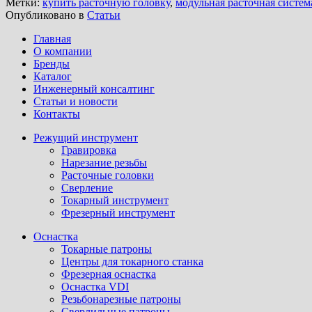
Метки:
купить расточную головку
,
модульная расточная систем
Опубликовано в
Статьи
Главная
О компании
Бренды
Каталог
Инженерный консалтинг
Статьи и новости
Контакты
Режущий инструмент
Гравировка
Нарезание резьбы
Расточные головки
Сверление
Токарный инструмент
Фрезерный инструмент
Оснастка
Токарные патроны
Центры для токарного станка
Фрезерная оснастка
Оснастка VDI
Резьбонарезные патроны
Сверлильные патроны