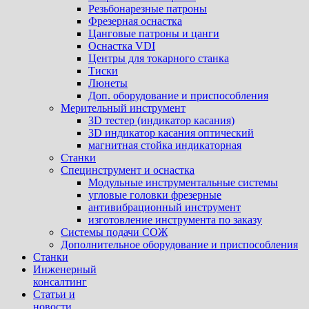
Резьбонарезные патроны
Фрезерная оснастка
Цанговые патроны и цанги
Оснастка VDI
Центры для токарного станка
Тиски
Люнеты
Доп. оборудование и приспособления
Мерительный инструмент
3D тестер (индикатор касания)
3D индикатор касания оптический
магнитная стойка индикаторная
Станки
Специнструмент и оснастка
Модульные инструментальные системы
угловые головки фрезерные
антивибрационный инструмент
изготовление инструмента по заказу
Системы подачи СОЖ
Дополнительное оборудование и приспособления
Станки
Инженерный
консалтинг
Статьи и
новости