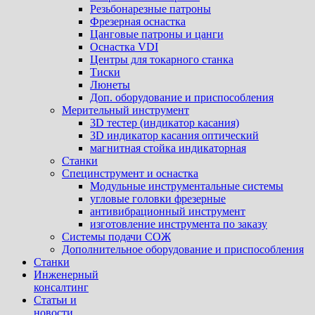
Резьбонарезные патроны
Фрезерная оснастка
Цанговые патроны и цанги
Оснастка VDI
Центры для токарного станка
Тиски
Люнеты
Доп. оборудование и приспособления
Мерительный инструмент
3D тестер (индикатор касания)
3D индикатор касания оптический
магнитная стойка индикаторная
Станки
Специнструмент и оснастка
Модульные инструментальные системы
угловые головки фрезерные
антивибрационный инструмент
изготовление инструмента по заказу
Системы подачи СОЖ
Дополнительное оборудование и приспособления
Станки
Инженерный
консалтинг
Статьи и
новости