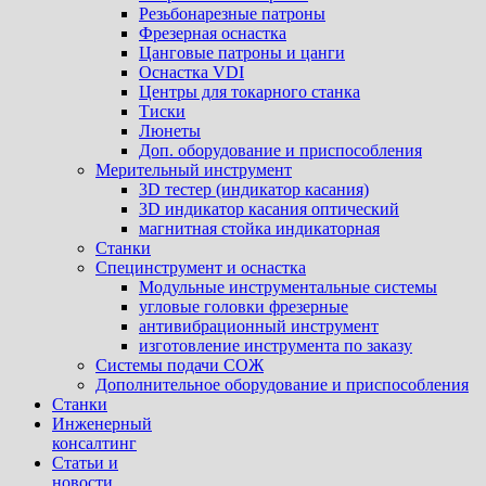
Резьбонарезные патроны
Фрезерная оснастка
Цанговые патроны и цанги
Оснастка VDI
Центры для токарного станка
Тиски
Люнеты
Доп. оборудование и приспособления
Мерительный инструмент
3D тестер (индикатор касания)
3D индикатор касания оптический
магнитная стойка индикаторная
Станки
Специнструмент и оснастка
Модульные инструментальные системы
угловые головки фрезерные
антивибрационный инструмент
изготовление инструмента по заказу
Системы подачи СОЖ
Дополнительное оборудование и приспособления
Станки
Инженерный
консалтинг
Статьи и
новости