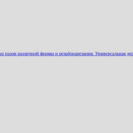
 пазов различной формы и резьбонарезания. Универсальная дер