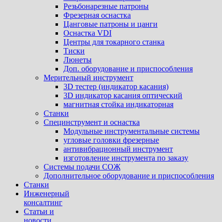
Резьбонарезные патроны
Фрезерная оснастка
Цанговые патроны и цанги
Оснастка VDI
Центры для токарного станка
Тиски
Люнеты
Доп. оборудование и приспособления
Мерительный инструмент
3D тестер (индикатор касания)
3D индикатор касания оптический
магнитная стойка индикаторная
Станки
Специнструмент и оснастка
Модульные инструментальные системы
угловые головки фрезерные
антивибрационный инструмент
изготовление инструмента по заказу
Системы подачи СОЖ
Дополнительное оборудование и приспособления
Станки
Инженерный
консалтинг
Статьи и
новости