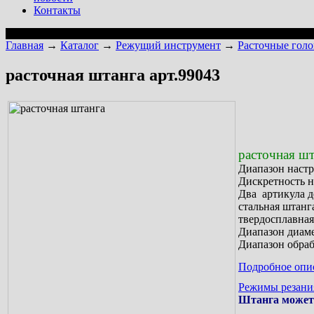
Контакты
Главная
→
Каталог
→
Режущий инструмент
→
Расточные гол
расточная штанга арт.99043
расточная шт
Диапазон нас
Дискретность 
Два артикула д
стальная штанга
твердосплавная
Диапазон диаме
Диапазон обра
Подробное опи
Режимы резани
Штанга может 