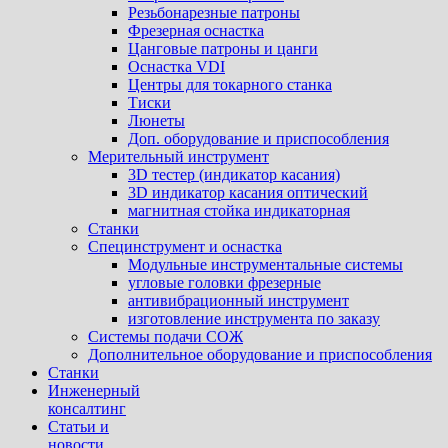
Резьбонарезные патроны
Фрезерная оснастка
Цанговые патроны и цанги
Оснастка VDI
Центры для токарного станка
Тиски
Люнеты
Доп. оборудование и приспособления
Мерительный инструмент
3D тестер (индикатор касания)
3D индикатор касания оптический
магнитная стойка индикаторная
Станки
Специнструмент и оснастка
Модульные инструментальные системы
угловые головки фрезерные
антивибрационный инструмент
изготовление инструмента по заказу
Системы подачи СОЖ
Дополнительное оборудование и приспособления
Станки
Инженерный
консалтинг
Статьи и
новости