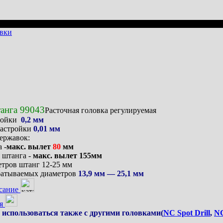
овки
анга 99043
Расточная головка регулируемая
тройки
0,2 мм
настройки
0,01 мм
ержавок:
 -
макс. вылет
80
мм
 штанга -
макс. вылет 155мм
тров штанг 12-25 мм
батываемых диаметров
13,9 мм — 25,1 мм
сание
я
использоваться также с другими головками
(
NC Spot Drill
,
NC