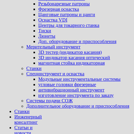
Резьбонарезные патроны
Фрезерная оснастка
Цанговые патроны и цанги
Оснастка VDI
Центры для токарного станка
Тиски
Люнеты
Доп. оборудование и приспособления
Мерительный инструмент
3D тестер (индикатор касания)
3D индикатор касания оптический
магнитная стойка индикаторная
Станки
Специнструмент и оснастка
Модульные инструментальные системы
угловые головки фрезерные
антивибрационный инструмент
изготовление инструмента по заказу
Системы подачи СОЖ
Дополнительное оборудование и приспособления
Станки
Инженерный
консалтинг
Статьи и
новости