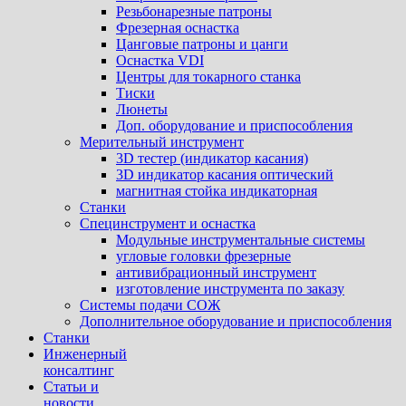
Резьбонарезные патроны
Фрезерная оснастка
Цанговые патроны и цанги
Оснастка VDI
Центры для токарного станка
Тиски
Люнеты
Доп. оборудование и приспособления
Мерительный инструмент
3D тестер (индикатор касания)
3D индикатор касания оптический
магнитная стойка индикаторная
Станки
Специнструмент и оснастка
Модульные инструментальные системы
угловые головки фрезерные
антивибрационный инструмент
изготовление инструмента по заказу
Системы подачи СОЖ
Дополнительное оборудование и приспособления
Станки
Инженерный
консалтинг
Статьи и
новости