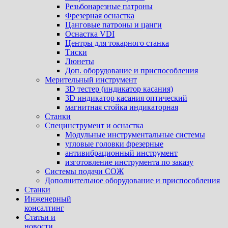
Резьбонарезные патроны
Фрезерная оснастка
Цанговые патроны и цанги
Оснастка VDI
Центры для токарного станка
Тиски
Люнеты
Доп. оборудование и приспособления
Мерительный инструмент
3D тестер (индикатор касания)
3D индикатор касания оптический
магнитная стойка индикаторная
Станки
Специнструмент и оснастка
Модульные инструментальные системы
угловые головки фрезерные
антивибрационный инструмент
изготовление инструмента по заказу
Системы подачи СОЖ
Дополнительное оборудование и приспособления
Станки
Инженерный
консалтинг
Статьи и
новости